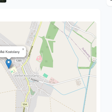
×
ľké Kostolany