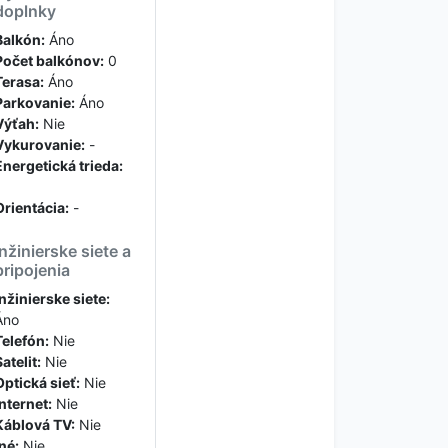
doplnky
Balkón:
Áno
Počet balkónov:
0
Terasa:
Áno
Parkovanie:
Áno
Výťah:
Nie
Vykurovanie:
-
Energetická trieda:
Orientácia:
-
Inžinierske siete a
pripojenia
Inžinierske siete:
Áno
Telefón:
Nie
atelit:
Nie
Optická sieť:
Nie
Internet:
Nie
Káblová TV:
Nie
Iné:
Nie