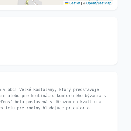
Leaflet
|
©
OpenStreetMap
m v obci Veľké Kostolany, ktorý predstavuje
nie alebo pre kombináciu komfortného bývania s
eľnosť bola postavená s dôrazom na kvalitu a
estíciu pre rodiny hľadajúce priestor a