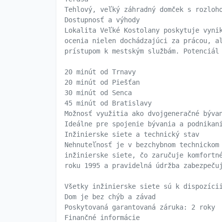
Tehlový, veľký záhradný domček s rozloh
Dostupnosť a výhody
Lokalita Veľké Kostolany poskytuje vyni
ocenia nielen dochádzajúci za prácou, a
prístupom k mestským službám. Potenciál
20 minút od Trnavy
20 minút od Piešťan
30 minút od Senca
45 minút od Bratislavy
Možnosť využitia ako dvojgeneračné býva
Ideálne pre spojenie bývania a podnikan
Inžinierske siete a technický stav
Nehnuteľnosť je v bezchybnom technickom
inžinierske siete, čo zaručuje komfortn
roku 1995 a pravidelná údržba zabezpeču
Všetky inžinierske siete sú k dispozíci
Dom je bez chýb a závad
Poskytovaná garantovaná záruka: 2 roky
Finančné informácie