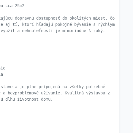
ou cca 25m2
kajúcu dopravnú dostupnosť do okolitých miest, čo
le aj tí, ktorí hľadajú pokojné bývanie s rýchlym
 využitia nehnuteľnosti je mimoriadne široký.
nie
ia
 stave a je plne pripojená na všetky potrebné
é a bezproblémové užívanie. Kvalitná výstavba z
jú dlhú životnosť domu.
i