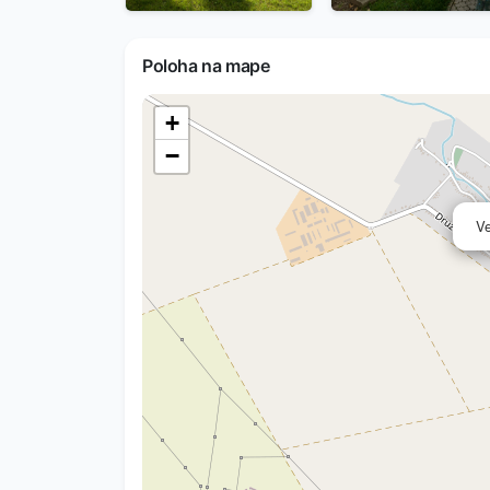
Poloha na mape
+
−
Ve