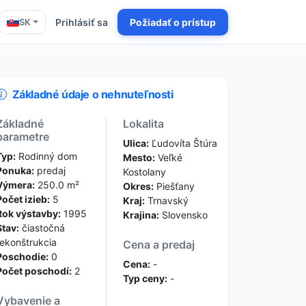
SK
Prihlásiť sa
Požiadať o prístup
Základné údaje o nehnuteľnosti
Základné
Lokalita
parametre
Ulica:
Ľudovíta Štúra
Typ:
Rodinný dom
Mesto:
Veľké
Ponuka:
predaj
Kostolany
Výmera:
250.0 m²
Okres:
Piešťany
Počet izieb:
5
Kraj:
Trnavský
Rok výstavby:
1995
Krajina:
Slovensko
Stav:
čiastočná
rekonštrukcia
Cena a predaj
Poschodie:
0
Cena:
-
Počet poschodí:
2
Typ ceny:
-
Vybavenie a