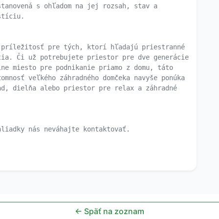
stanovená s ohľadom na jej rozsah, stav a
stíciu.
 príležitosť pre tých, ktorí hľadajú priestranné
tia. Či už potrebujete priestor pre dve generácie
lne miesto pre podnikanie priamo z domu, táto
tomnosť veľkého záhradného domčeka navyše ponúka
ad, dielňa alebo priestor pre relax a záhradné
hliadky nás neváhajte kontaktovať.
← Späť na zoznam