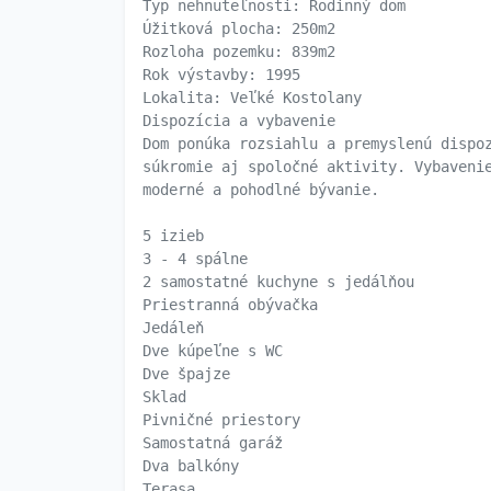
Typ nehnuteľnosti: Rodinný dom
Úžitková plocha: 250m2
Rozloha pozemku: 839m2
Rok výstavby: 1995
Lokalita: Veľké Kostolany
Dispozícia a vybavenie
Dom ponúka rozsiahlu a premyslenú dispo
súkromie aj spoločné aktivity. Vybaveni
moderné a pohodlné bývanie.
5 izieb
3 - 4 spálne
2 samostatné kuchyne s jedálňou
Priestranná obývačka
Jedáleň
Dve kúpeľne s WC
Dve špajze
Sklad
Pivničné priestory
Samostatná garáž
Dva balkóny
Terasa