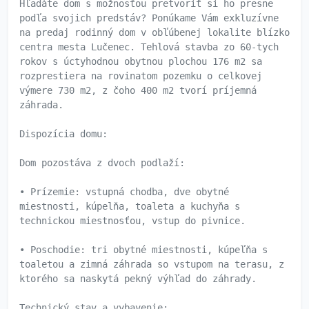
Hľadáte dom s možnosťou pretvoriť si ho presne
podľa svojich predstáv? Ponúkame Vám exkluzívne
na predaj rodinný dom v obľúbenej lokalite blízko
centra mesta Lučenec. Tehlová stavba zo 60-tych
rokov s úctyhodnou obytnou plochou 176 m2 sa
rozprestiera na rovinatom pozemku o celkovej
výmere 730 m2, z čoho 400 m2 tvorí príjemná
záhrada.
Dispozícia domu:
Dom pozostáva z dvoch podlaží:
• Prízemie: vstupná chodba, dve obytné
miestnosti, kúpelňa, toaleta a kuchyňa s
technickou miestnosťou, vstup do pivnice.
• Poschodie: tri obytné miestnosti, kúpeľňa s
toaletou a zimná záhrada so vstupom na terasu, z
ktorého sa naskytá pekný výhľad do záhrady.
Technický stav a vybavenie: