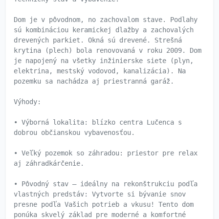
Dom je v pôvodnom, no zachovalom stave. Podlahy
sú kombináciou keramickej dlažby a zachovalých
drevených parkiet. Okná sú drevené. Strešná
krytina (plech) bola renovovaná v roku 2009. Dom
je napojený na všetky inžinierske siete (plyn,
elektrina, mestský vodovod, kanalizácia). Na
pozemku sa nachádza aj priestranná garáž.
Výhody:
• Výborná lokalita: blízko centra Lučenca s
dobrou občianskou vybavenosťou.
• Veľký pozemok so záhradou: priestor pre relax
aj záhradkárčenie.
• Pôvodný stav – ideálny na rekonštrukciu podľa
vlastných predstáv: Vytvorte si bývanie snov
presne podľa Vašich potrieb a vkusu! Tento dom
ponúka skvelý základ pre moderné a komfortné