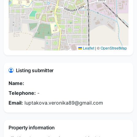
Leaflet
|
©
OpenStreetMap
Listing submitter
Name:
Telephone:
-
Email:
luptakova.veronika89@gmail.com
Property information