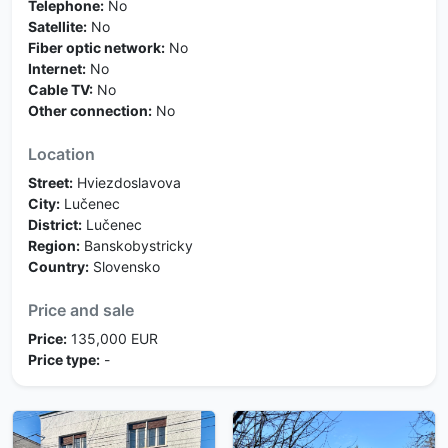
Telephone:
No
Satellite:
No
Fiber optic network:
No
Internet:
No
Cable TV:
No
Other connection:
No
Location
Street:
Hviezdoslavova
City:
Lučenec
District:
Lučenec
Region:
Banskobystricky
Country:
Slovensko
Price and sale
Price:
135,000 EUR
Price type:
-