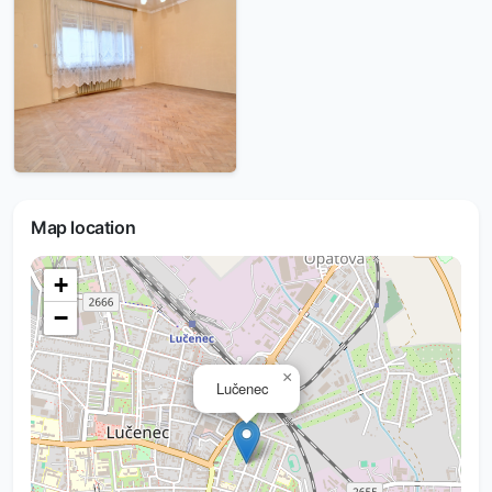
Map location
+
−
×
Lučenec