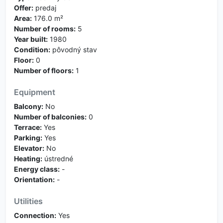
Offer:
predaj
Area:
176.0 m²
Number of rooms:
5
Year built:
1980
Condition:
pôvodný stav
Floor:
0
Number of floors:
1
Equipment
Balcony:
No
Number of balconies:
0
Terrace:
Yes
Parking:
Yes
Elevator:
No
Heating:
ústredné
Energy class:
-
Orientation:
-
Utilities
Connection:
Yes