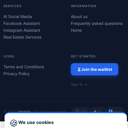
SERVICES
INFORMATION
AI Social Media
About us
Facebook Assistant
Frequently asked questions
Instagram Assistant
Home
Real Estate Services
LEGAL
GET STARTED
Terms and Conditions
Join the waitlist
Privacy Policy
Sign in →
© 2026
Inzaria
. All rights reserved.
GDPR
SSL
Stripe
🍪
We use cookies